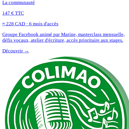
La communauté
147 € TTC
≈ 228 CAD · 6 mois d'accès
Groupe Facebook animé par Marine, masterclass mensuelle,
défis vocaux, atelier d'écriture, accès prioritaire aux stages.
Découvrir →