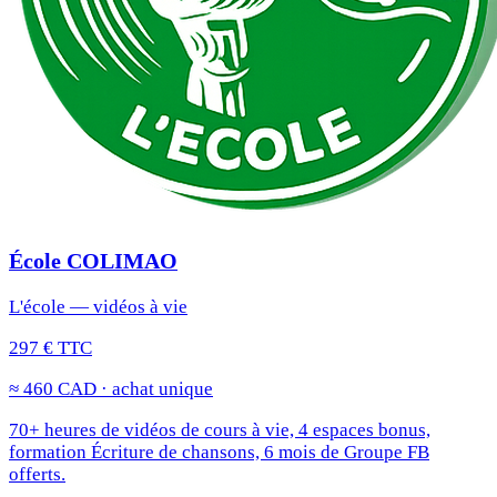
École COLIMAO
L'école — vidéos à vie
297 € TTC
≈ 460 CAD · achat unique
70+ heures de vidéos de cours à vie, 4 espaces bonus,
formation Écriture de chansons, 6 mois de Groupe FB
offerts.