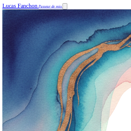
Lucas Fanchon
Passeur de voix