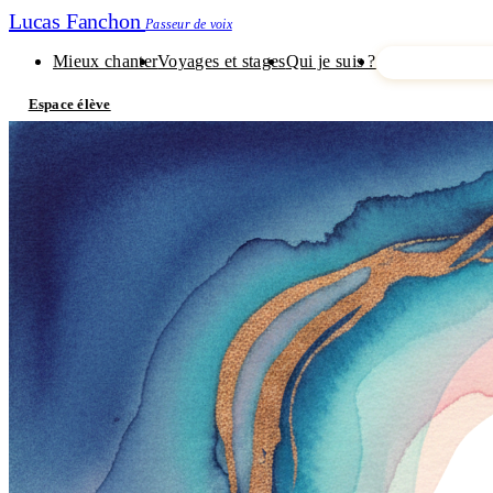
Lucas Fanchon
Passeur de voix
Mieux chanter
Voyages et stages
Qui je suis ?
Je découvre m
Espace élève