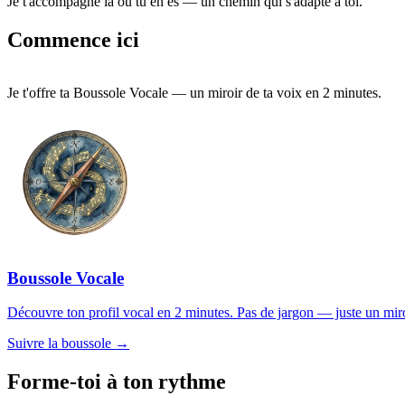
Je t'accompagne là où tu en es — un chemin qui s'adapte à toi.
Commence ici
Je t'offre ta Boussole Vocale — un miroir de ta voix en 2 minutes.
Boussole Vocale
Découvre ton profil vocal en 2 minutes. Pas de jargon — juste un miroir
Suivre la boussole →
Forme-toi à ton rythme