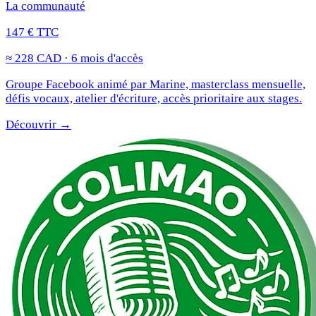
La communauté
147 € TTC
≈ 228 CAD · 6 mois d'accès
Groupe Facebook animé par Marine, masterclass mensuelle,
défis vocaux, atelier d'écriture, accès prioritaire aux stages.
Découvrir →