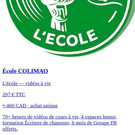
École COLIMAO
L'école — vidéos à vie
297 € TTC
≈ 460 CAD · achat unique
70+ heures de vidéos de cours à vie, 4 espaces bonus,
formation Écriture de chansons, 6 mois de Groupe FB
offerts.