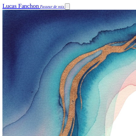
Lucas Fanchon
Passeur de voix