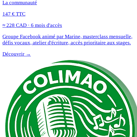
La communauté
147 € TTC
≈ 228 CAD · 6 mois d'accès
Groupe Facebook animé par Marine, masterclass mensuelle,
défis vocaux, atelier d'écriture, accès prioritaire aux stages.
Découvrir →