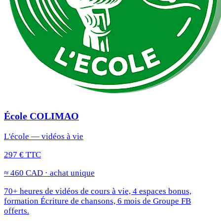
École COLIMAO
L'école — vidéos à vie
297 € TTC
≈ 460 CAD · achat unique
70+ heures de vidéos de cours à vie, 4 espaces bonus,
formation Écriture de chansons, 6 mois de Groupe FB
offerts.