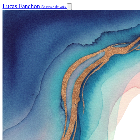
Lucas Fanchon
Passeur de voix