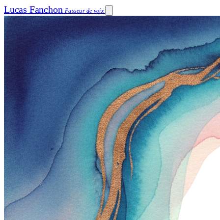
Lucas Fanchon
Passeur de voix