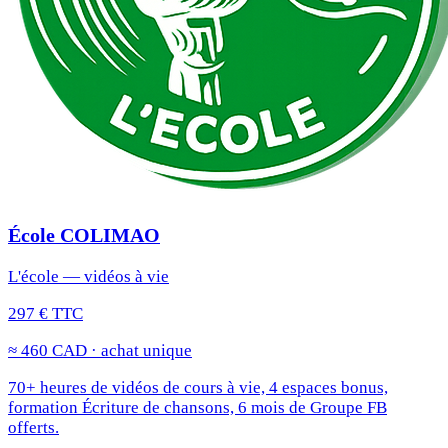
École COLIMAO
L'école — vidéos à vie
297 € TTC
≈ 460 CAD · achat unique
70+ heures de vidéos de cours à vie, 4 espaces bonus,
formation Écriture de chansons, 6 mois de Groupe FB
offerts.