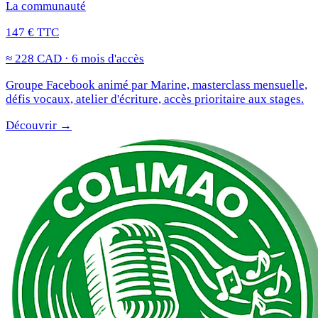
La communauté
147 € TTC
≈ 228 CAD · 6 mois d'accès
Groupe Facebook animé par Marine, masterclass mensuelle,
défis vocaux, atelier d'écriture, accès prioritaire aux stages.
Découvrir →