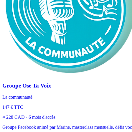
Groupe Ose Ta Voix
La communauté
147 € TTC
≈ 228 CAD · 6 mois d'accès
Groupe Facebook animé par Marine, masterclass mensuelle, défis vocaux,