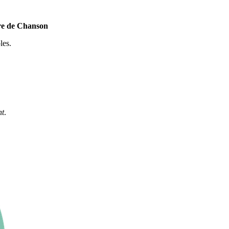
ure de Chanson
les.
nt
.