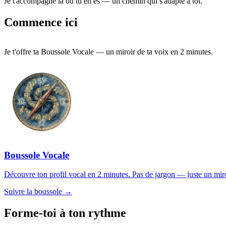
Je t'accompagne là où tu en es — un chemin qui s'adapte à toi.
Commence ici
Je t'offre ta Boussole Vocale — un miroir de ta voix en 2 minutes.
Boussole Vocale
Découvre ton profil vocal en 2 minutes. Pas de jargon — juste un miroir
Suivre la boussole →
Forme-toi à ton rythme