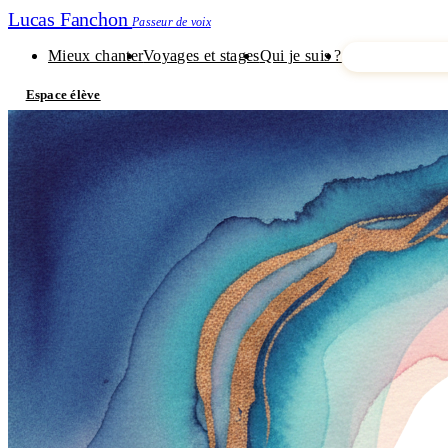
Lucas Fanchon
Passeur de voix
Mieux chanter
Voyages et stages
Qui je suis ?
Je découvre m
Espace élève