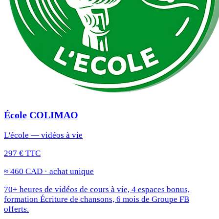
École COLIMAO
L'école — vidéos à vie
297 € TTC
≈ 460 CAD · achat unique
70+ heures de vidéos de cours à vie, 4 espaces bonus,
formation Écriture de chansons, 6 mois de Groupe FB
offerts.