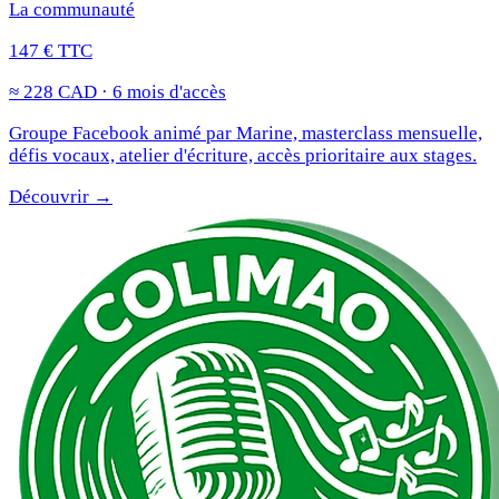
La communauté
147 € TTC
≈ 228 CAD · 6 mois d'accès
Groupe Facebook animé par Marine, masterclass mensuelle,
défis vocaux, atelier d'écriture, accès prioritaire aux stages.
Découvrir →