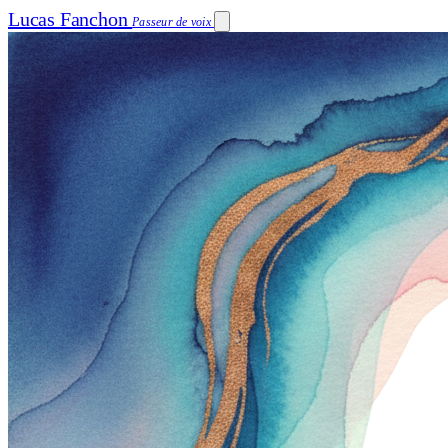
Lucas Fanchon
Passeur de voix