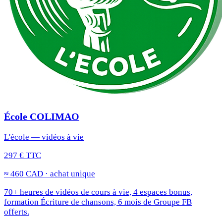
École COLIMAO
L'école — vidéos à vie
297 € TTC
≈ 460 CAD · achat unique
70+ heures de vidéos de cours à vie, 4 espaces bonus,
formation Écriture de chansons, 6 mois de Groupe FB
offerts.