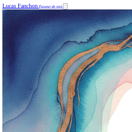
Lucas Fanchon
Passeur de voix