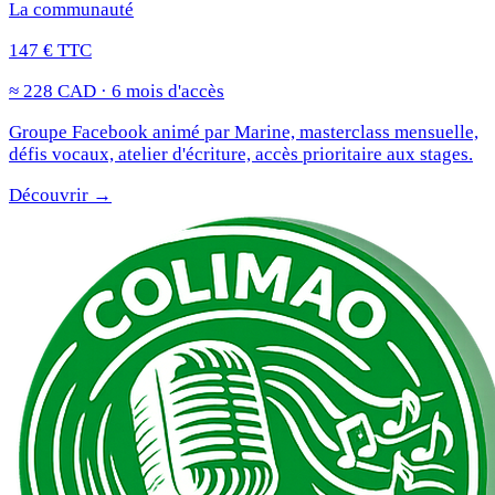
La communauté
147 € TTC
≈ 228 CAD · 6 mois d'accès
Groupe Facebook animé par Marine, masterclass mensuelle,
défis vocaux, atelier d'écriture, accès prioritaire aux stages.
Découvrir →