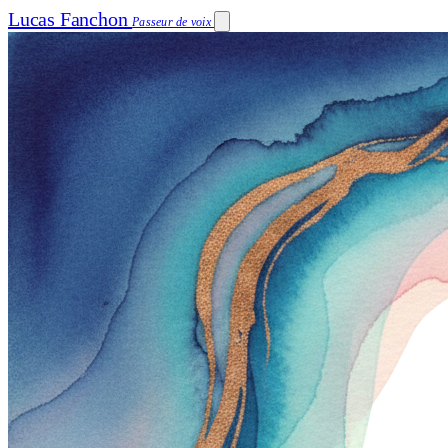
Lucas Fanchon
Passeur de voix