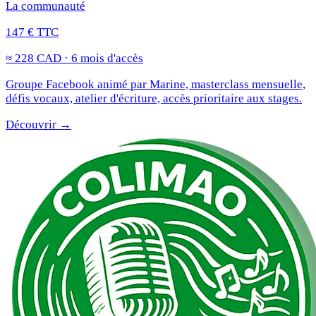
La communauté
147 € TTC
≈ 228 CAD · 6 mois d'accès
Groupe Facebook animé par Marine, masterclass mensuelle,
défis vocaux, atelier d'écriture, accès prioritaire aux stages.
Découvrir →