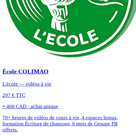
École COLIMAO
L'école — vidéos à vie
297 € TTC
≈ 460 CAD · achat unique
70+ heures de vidéos de cours à vie, 4 espaces bonus,
formation Écriture de chansons, 6 mois de Groupe FB
offerts.