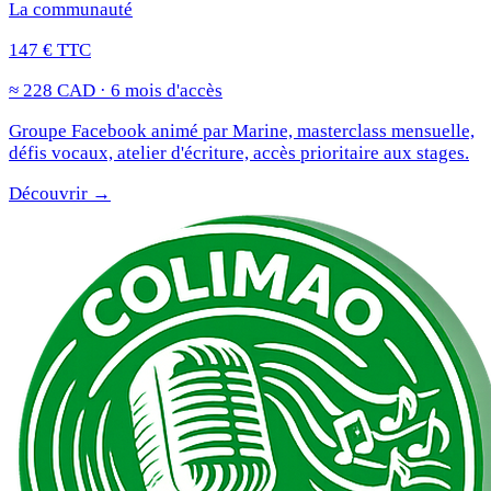
La communauté
147 € TTC
≈ 228 CAD · 6 mois d'accès
Groupe Facebook animé par Marine, masterclass mensuelle,
défis vocaux, atelier d'écriture, accès prioritaire aux stages.
Découvrir →