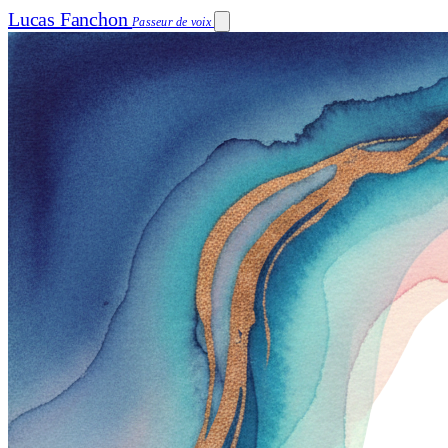
Lucas Fanchon
Passeur de voix