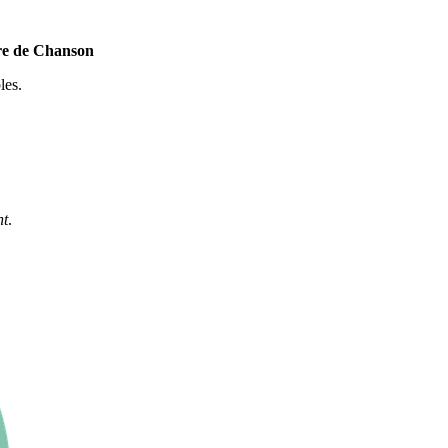
ure de Chanson
les.
nt
.