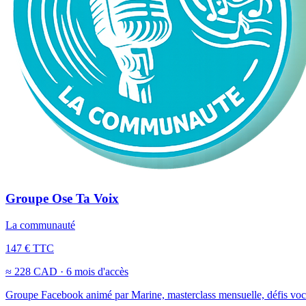
Groupe Ose Ta Voix
La communauté
147 € TTC
≈ 228 CAD · 6 mois d'accès
Groupe Facebook animé par Marine, masterclass mensuelle, défis vocaux,