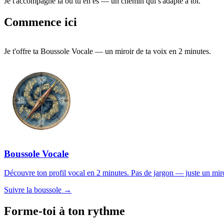
Je t'accompagne là où tu en es — un chemin qui s'adapte à toi.
Commence ici
Je t'offre ta Boussole Vocale — un miroir de ta voix en 2 minutes.
Boussole Vocale
Découvre ton profil vocal en 2 minutes. Pas de jargon — juste un miroir
Suivre la boussole →
Forme-toi à ton rythme