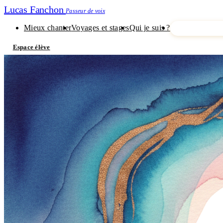
Lucas Fanchon
Passeur de voix
Mieux chanter
Voyages et stages
Qui je suis ?
Je découvre m
Espace élève