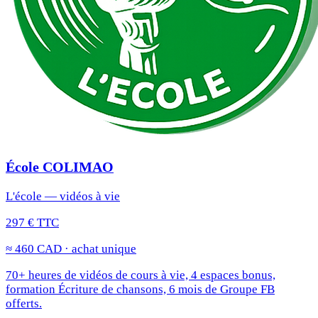
École COLIMAO
L'école — vidéos à vie
297 € TTC
≈ 460 CAD · achat unique
70+ heures de vidéos de cours à vie, 4 espaces bonus,
formation Écriture de chansons, 6 mois de Groupe FB
offerts.