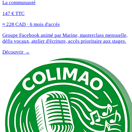
La communauté
147 € TTC
≈ 228 CAD · 6 mois d'accès
Groupe Facebook animé par Marine, masterclass mensuelle,
défis vocaux, atelier d'écriture, accès prioritaire aux stages.
Découvrir →