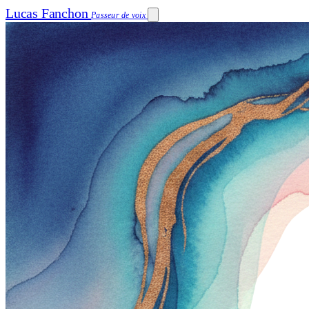
Lucas Fanchon
Passeur de voix