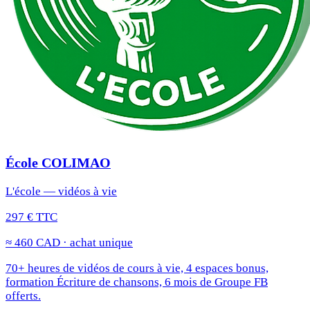
École COLIMAO
L'école — vidéos à vie
297 € TTC
≈ 460 CAD · achat unique
70+ heures de vidéos de cours à vie, 4 espaces bonus,
formation Écriture de chansons, 6 mois de Groupe FB
offerts.