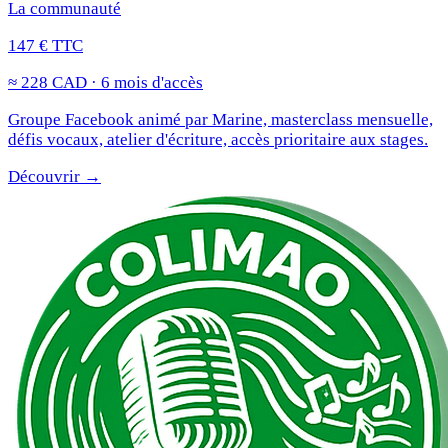
La communauté
147 € TTC
≈ 228 CAD · 6 mois d'accès
Groupe Facebook animé par Marine, masterclass mensuelle,
défis vocaux, atelier d'écriture, accès prioritaire aux stages.
Découvrir →