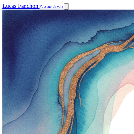
Lucas Fanchon
Passeur de voix