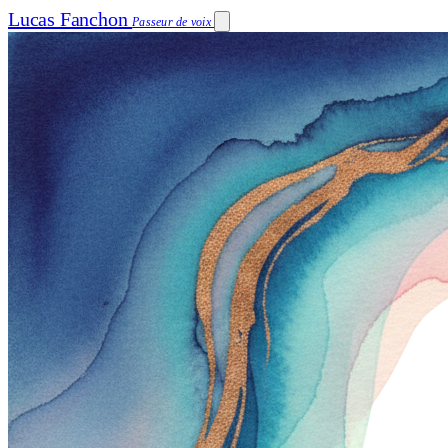
Lucas Fanchon
Passeur de voix