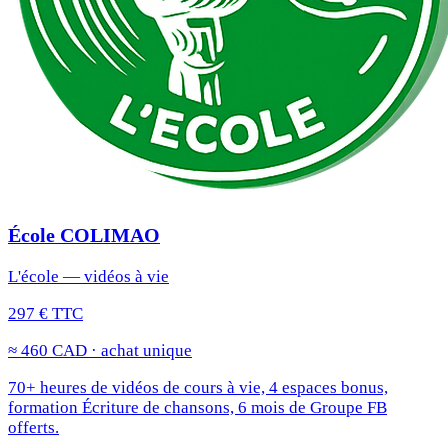
École COLIMAO
L'école — vidéos à vie
297 € TTC
≈ 460 CAD · achat unique
70+ heures de vidéos de cours à vie, 4 espaces bonus,
formation Écriture de chansons, 6 mois de Groupe FB
offerts.