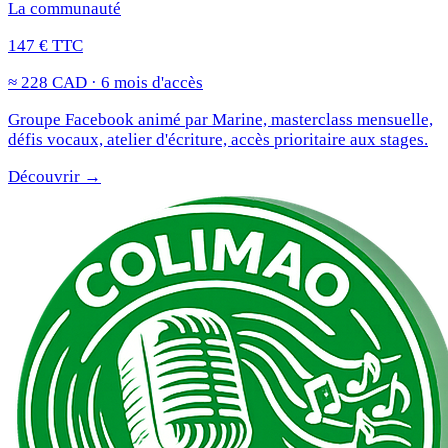
La communauté
147 € TTC
≈ 228 CAD · 6 mois d'accès
Groupe Facebook animé par Marine, masterclass mensuelle,
défis vocaux, atelier d'écriture, accès prioritaire aux stages.
Découvrir →