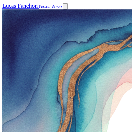
Lucas Fanchon
Passeur de voix