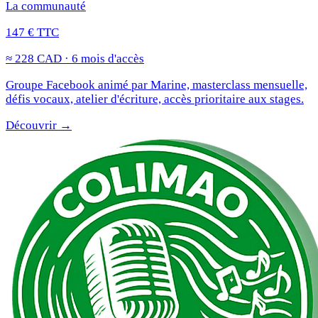
La communauté
147 € TTC
≈ 228 CAD · 6 mois d'accès
Groupe Facebook animé par Marine, masterclass mensuelle,
défis vocaux, atelier d'écriture, accès prioritaire aux stages.
Découvrir →