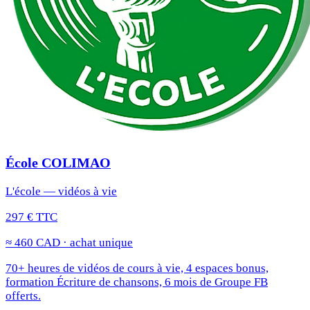
École COLIMAO
L'école — vidéos à vie
297 € TTC
≈ 460 CAD · achat unique
70+ heures de vidéos de cours à vie, 4 espaces bonus,
formation Écriture de chansons, 6 mois de Groupe FB
offerts.