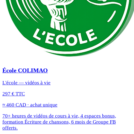
École COLIMAO
L'école — vidéos à vie
297 € TTC
≈ 460 CAD · achat unique
70+ heures de vidéos de cours à vie, 4 espaces bonus,
formation Écriture de chansons, 6 mois de Groupe FB
offerts.