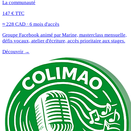
La communauté
147 € TTC
≈ 228 CAD · 6 mois d'accès
Groupe Facebook animé par Marine, masterclass mensuelle,
défis vocaux, atelier d'écriture, accès prioritaire aux stages.
Découvrir →