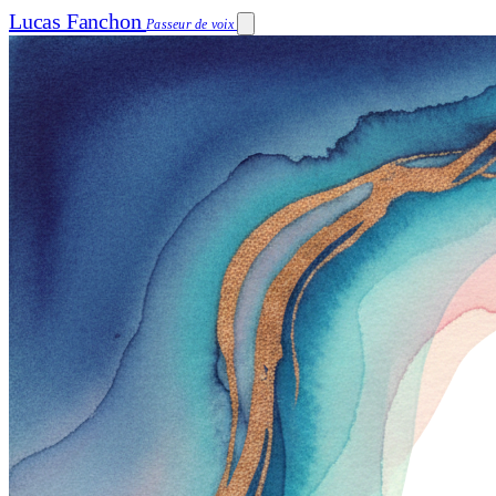
Lucas Fanchon
Passeur de voix