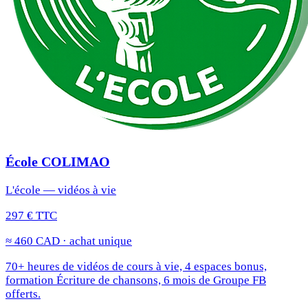
École COLIMAO
L'école — vidéos à vie
297 € TTC
≈ 460 CAD · achat unique
70+ heures de vidéos de cours à vie, 4 espaces bonus,
formation Écriture de chansons, 6 mois de Groupe FB
offerts.