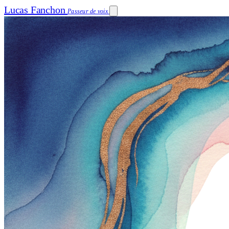
Lucas Fanchon
Passeur de voix