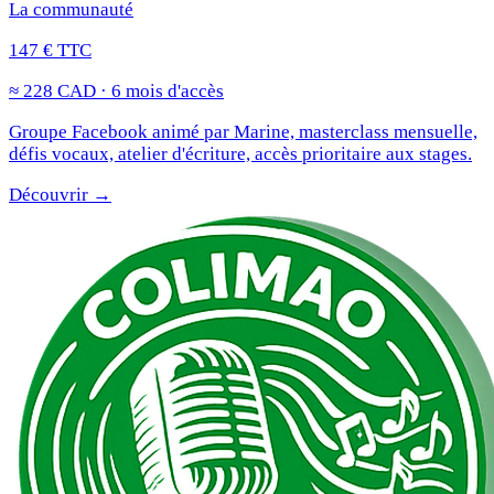
La communauté
147 € TTC
≈ 228 CAD · 6 mois d'accès
Groupe Facebook animé par Marine, masterclass mensuelle,
défis vocaux, atelier d'écriture, accès prioritaire aux stages.
Découvrir →