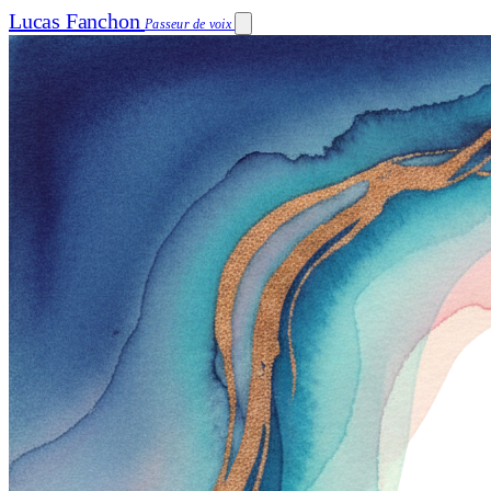
Lucas Fanchon
Passeur de voix