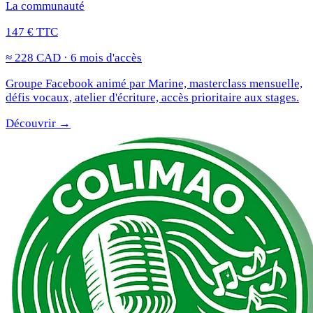
La communauté
147 € TTC
≈ 228 CAD · 6 mois d'accès
Groupe Facebook animé par Marine, masterclass mensuelle,
défis vocaux, atelier d'écriture, accès prioritaire aux stages.
Découvrir →