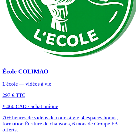
École COLIMAO
L'école — vidéos à vie
297 € TTC
≈ 460 CAD · achat unique
70+ heures de vidéos de cours à vie, 4 espaces bonus,
formation Écriture de chansons, 6 mois de Groupe FB
offerts.