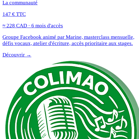
La communauté
147 € TTC
≈ 228 CAD · 6 mois d'accès
Groupe Facebook animé par Marine, masterclass mensuelle,
défis vocaux, atelier d'écriture, accès prioritaire aux stages.
Découvrir →