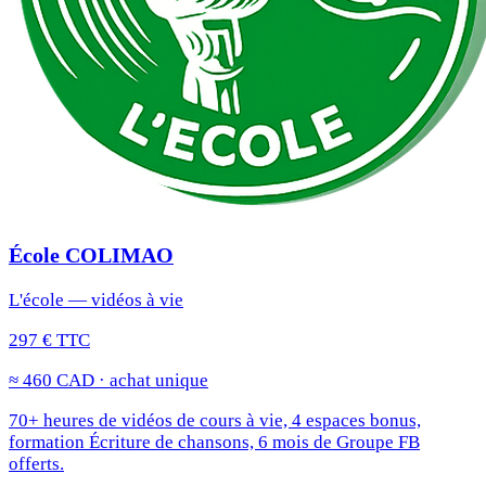
École COLIMAO
L'école — vidéos à vie
297 € TTC
≈ 460 CAD · achat unique
70+ heures de vidéos de cours à vie, 4 espaces bonus,
formation Écriture de chansons, 6 mois de Groupe FB
offerts.