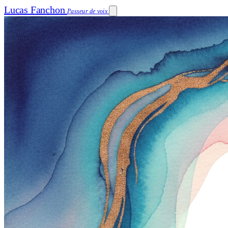
Lucas Fanchon
Passeur de voix