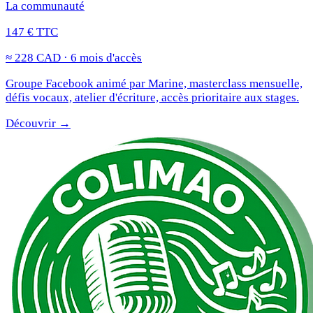
La communauté
147 € TTC
≈ 228 CAD · 6 mois d'accès
Groupe Facebook animé par Marine, masterclass mensuelle,
défis vocaux, atelier d'écriture, accès prioritaire aux stages.
Découvrir →