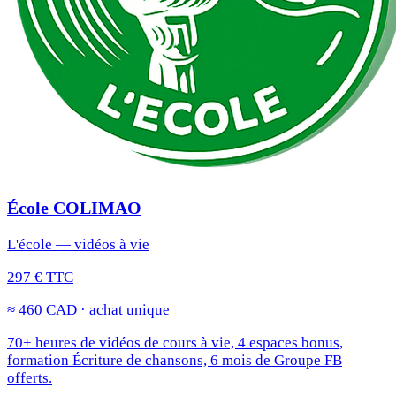
École COLIMAO
L'école — vidéos à vie
297 € TTC
≈ 460 CAD · achat unique
70+ heures de vidéos de cours à vie, 4 espaces bonus,
formation Écriture de chansons, 6 mois de Groupe FB
offerts.