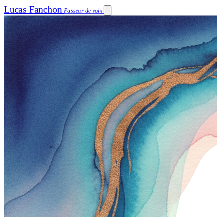
Lucas Fanchon
Passeur de voix