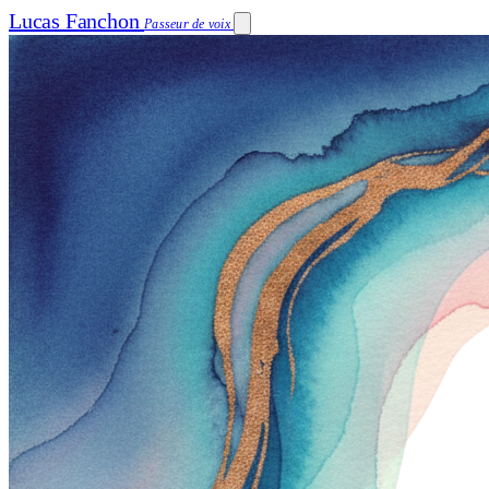
Lucas Fanchon
Passeur de voix