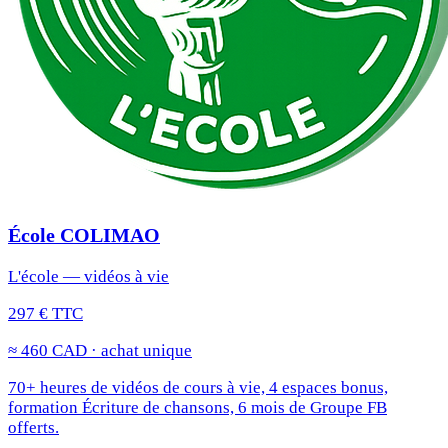
École COLIMAO
L'école — vidéos à vie
297 € TTC
≈ 460 CAD · achat unique
70+ heures de vidéos de cours à vie, 4 espaces bonus,
formation Écriture de chansons, 6 mois de Groupe FB
offerts.