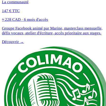
La communauté
147 € TTC
≈ 228 CAD · 6 mois d'accès
Groupe Facebook animé par Marine, masterclass mensuelle,
défis vocaux, atelier d'écriture, accès prioritaire aux stages.
Découvrir →