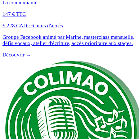
La communauté
147 € TTC
≈ 228 CAD · 6 mois d'accès
Groupe Facebook animé par Marine, masterclass mensuelle,
défis vocaux, atelier d'écriture, accès prioritaire aux stages.
Découvrir →