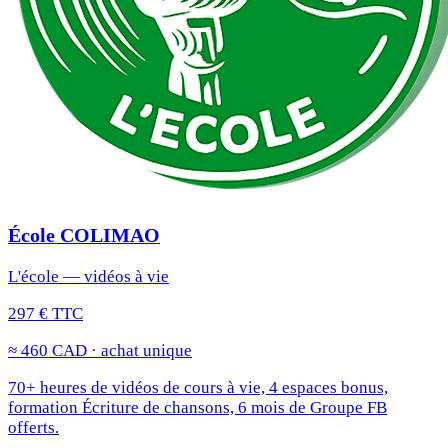
École COLIMAO
L'école — vidéos à vie
297 € TTC
≈ 460 CAD · achat unique
70+ heures de vidéos de cours à vie, 4 espaces bonus,
formation Écriture de chansons, 6 mois de Groupe FB
offerts.