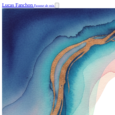
Lucas Fanchon
Passeur de voix