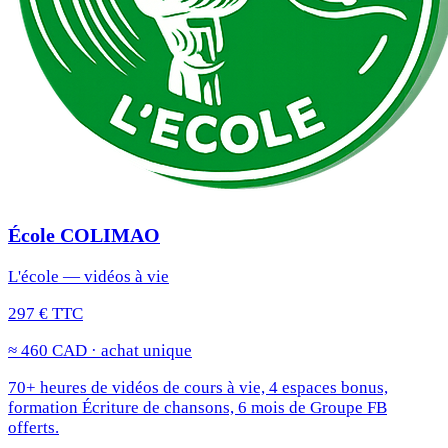
École COLIMAO
L'école — vidéos à vie
297 € TTC
≈ 460 CAD · achat unique
70+ heures de vidéos de cours à vie, 4 espaces bonus,
formation Écriture de chansons, 6 mois de Groupe FB
offerts.