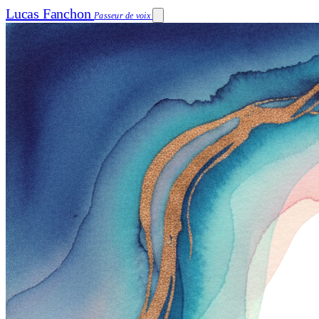
Lucas Fanchon
Passeur de voix