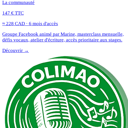
La communauté
147 € TTC
≈ 228 CAD · 6 mois d'accès
Groupe Facebook animé par Marine, masterclass mensuelle,
défis vocaux, atelier d'écriture, accès prioritaire aux stages.
Découvrir →