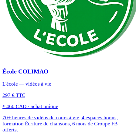
École COLIMAO
L'école — vidéos à vie
297 € TTC
≈ 460 CAD · achat unique
70+ heures de vidéos de cours à vie, 4 espaces bonus,
formation Écriture de chansons, 6 mois de Groupe FB
offerts.