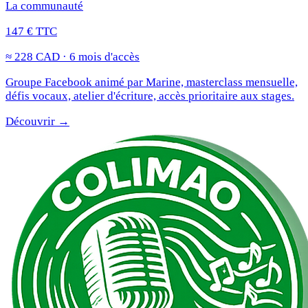
La communauté
147 € TTC
≈ 228 CAD · 6 mois d'accès
Groupe Facebook animé par Marine, masterclass mensuelle,
défis vocaux, atelier d'écriture, accès prioritaire aux stages.
Découvrir →