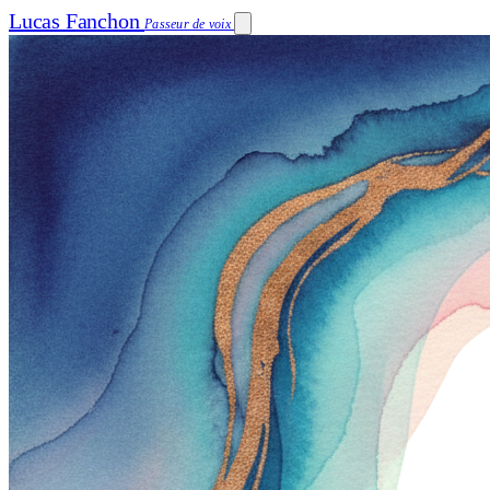
Lucas Fanchon
Passeur de voix