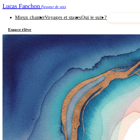
Lucas Fanchon
Passeur de voix
Mieux chanter
Voyages et stages
Qui je suis ?
Je découvre m
Espace élève