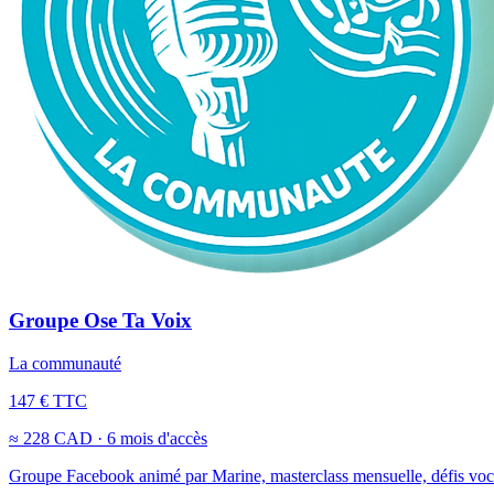
Groupe Ose Ta Voix
La communauté
147 € TTC
≈ 228 CAD · 6 mois d'accès
Groupe Facebook animé par Marine, masterclass mensuelle, défis vocaux,