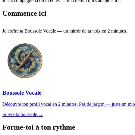
Je t'accompagne là où tu en es — un chemin qui s'adapte à toi.
Commence ici
Je t'offre ta Boussole Vocale — un miroir de ta voix en 2 minutes.
Boussole Vocale
Découvre ton profil vocal en 2 minutes. Pas de jargon — juste un miroir
Suivre la boussole →
Forme-toi à ton rythme