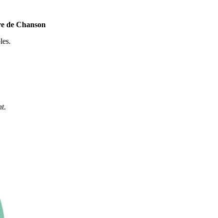
ure de Chanson
les.
nt
.