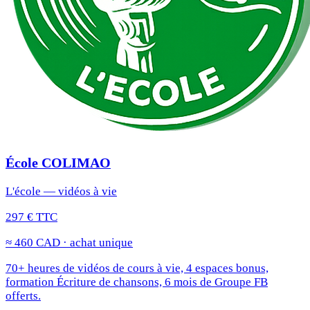
École COLIMAO
L'école — vidéos à vie
297 € TTC
≈ 460 CAD · achat unique
70+ heures de vidéos de cours à vie, 4 espaces bonus,
formation Écriture de chansons, 6 mois de Groupe FB
offerts.