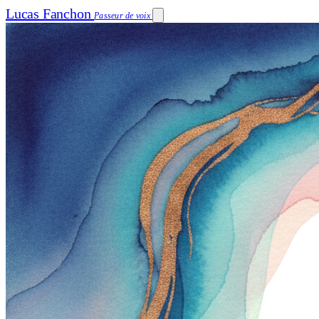
Lucas Fanchon
Passeur de voix