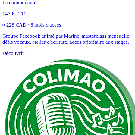
La communauté
147 € TTC
≈ 228 CAD · 6 mois d'accès
Groupe Facebook animé par Marine, masterclass mensuelle,
défis vocaux, atelier d'écriture, accès prioritaire aux stages.
Découvrir →