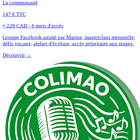
La communauté
147 € TTC
≈ 228 CAD · 6 mois d'accès
Groupe Facebook animé par Marine, masterclass mensuelle,
défis vocaux, atelier d'écriture, accès prioritaire aux stages.
Découvrir →