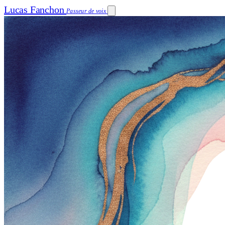
Lucas Fanchon
Passeur de voix