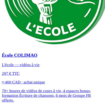
École COLIMAO
L'école — vidéos à vie
297 € TTC
≈ 460 CAD · achat unique
70+ heures de vidéos de cours à vie, 4 espaces bonus,
formation Écriture de chansons, 6 mois de Groupe FB
offerts.