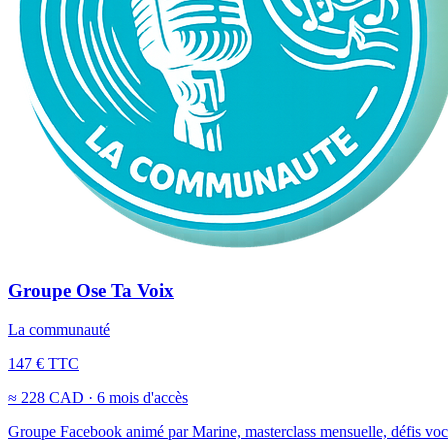
Groupe Ose Ta Voix
La communauté
147 € TTC
≈ 228 CAD · 6 mois d'accès
Groupe Facebook animé par Marine, masterclass mensuelle, défis vocaux,