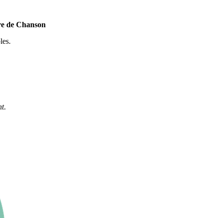
ure de Chanson
les.
nt
.