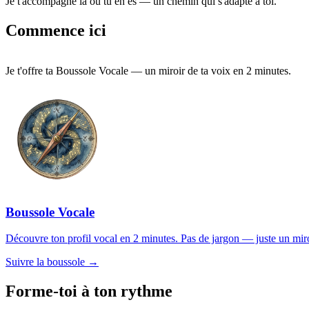
Je t'accompagne là où tu en es — un chemin qui s'adapte à toi.
Commence ici
Je t'offre ta Boussole Vocale — un miroir de ta voix en 2 minutes.
Boussole Vocale
Découvre ton profil vocal en 2 minutes. Pas de jargon — juste un miroir
Suivre la boussole →
Forme-toi à ton rythme