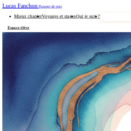
Lucas Fanchon
Passeur de voix
Mieux chanter
Voyages et stages
Qui je suis ?
Je découvre m
Espace élève