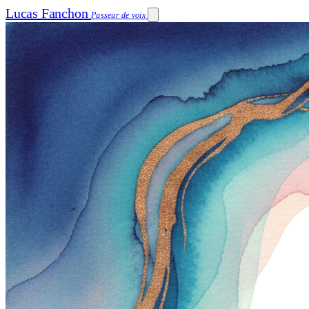
Lucas Fanchon
Passeur de voix