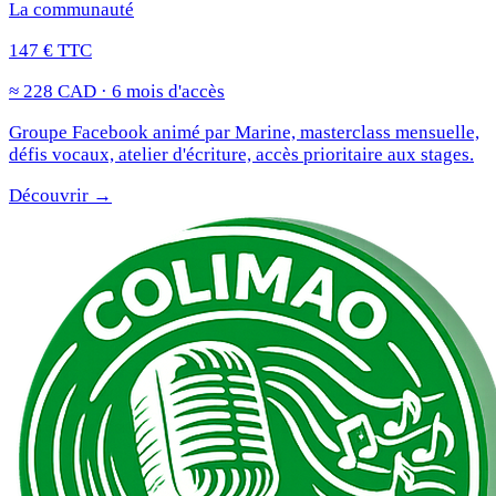
La communauté
147 € TTC
≈ 228 CAD · 6 mois d'accès
Groupe Facebook animé par Marine, masterclass mensuelle,
défis vocaux, atelier d'écriture, accès prioritaire aux stages.
Découvrir →