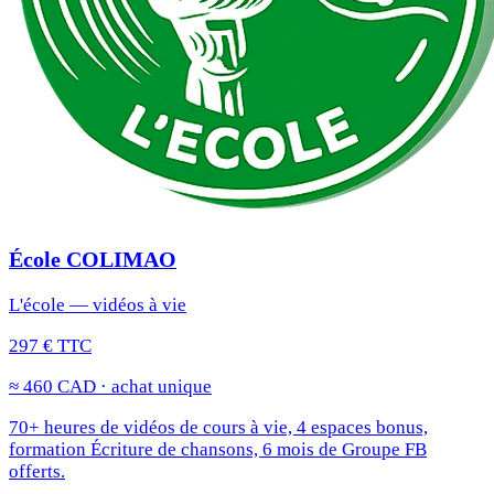
École COLIMAO
L'école — vidéos à vie
297 € TTC
≈ 460 CAD · achat unique
70+ heures de vidéos de cours à vie, 4 espaces bonus,
formation Écriture de chansons, 6 mois de Groupe FB
offerts.