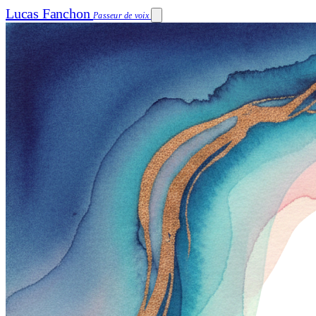
Lucas Fanchon
Passeur de voix