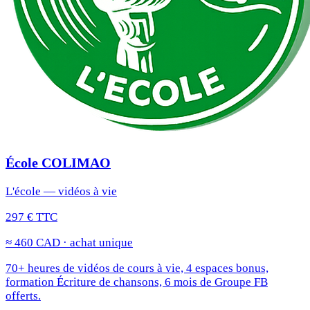
École COLIMAO
L'école — vidéos à vie
297 € TTC
≈ 460 CAD · achat unique
70+ heures de vidéos de cours à vie, 4 espaces bonus,
formation Écriture de chansons, 6 mois de Groupe FB
offerts.