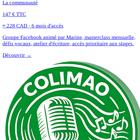
La communauté
147 € TTC
≈ 228 CAD · 6 mois d'accès
Groupe Facebook animé par Marine, masterclass mensuelle,
défis vocaux, atelier d'écriture, accès prioritaire aux stages.
Découvrir →